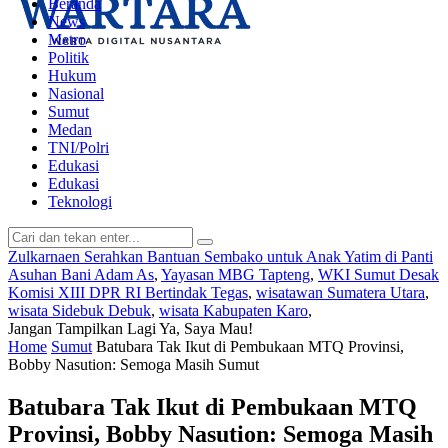
Beranda
News
Metro
Politik
Hukum
Nasional
Sumut
Medan
TNI/Polri
Edukasi
Edukasi
Teknologi
Zulkarnaen Serahkan Bantuan Sembako untuk Anak Yatim di Panti
Asuhan Bani Adam As
,
Yayasan MBG Tapteng
,
WKI Sumut Desak
Komisi XIII DPR RI Bertindak Tegas
,
wisatawan Sumatera Utara
,
wisata Sidebuk Debuk
,
wisata Kabupaten Karo
,
Jangan Tampilkan Lagi
Ya, Saya Mau!
Home
Sumut
Batubara Tak Ikut di Pembukaan MTQ Provinsi,
Bobby Nasution: Semoga Masih Sumut
Batubara Tak Ikut di Pembukaan MTQ
Provinsi, Bobby Nasution: Semoga Masih