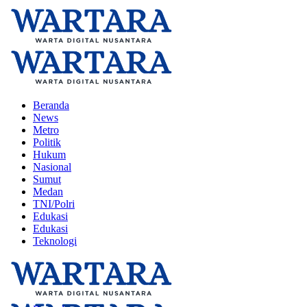
Beranda
News
Metro
Politik
Hukum
Nasional
Sumut
Medan
TNI/Polri
Edukasi
Edukasi
Teknologi