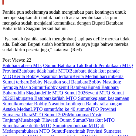
Panitia pun sebelumnya sudah mengimbau para kontingen untuk
mempersiapkan diri untuk hadir di acara pembukaan. Ia pun
mengaku sudah menjalani komunikasi dengan Bupati Batubara
Baharuddin Siagian terkait hal ini.
“Iya sudah (panitia sudah mengimbau) tapi pas defile mereka tidak
ada. Bahkan Bupati sudah konfirmasi ke saya juga bahwa mereka
sudah kirim peserta juga,” katanya. (Red)
Post Views:
22
Batubara absen MTQ Sumut
Batubara Tak Ikut di Pembukaan MTQ
Provinsi
Batubara tidak hadir MTQ
Batubara tidak ikut parade
MTQ
Berita Bobby Nasution terbaru
Berita Medan hari ini
berita
Sumut terbaru
Bobby Nasution soal Batubara
Bobby Nasution:
Semoga Masih Sumut
Bobby sentil Batubara
Bupati Batubara
Baharuddin Siagian
defile MTQ Sumut 2026
event MTQ Sumut
2026
Kabupaten Batubara
kafilah MTQ Sumut
kegiatan keagamaan
Sumut
komentar Bobby Nasution
kontingen Batubara
Lapangan
Astaka Medan
LPTQ sumut
Mtq ke 40 sumut
MTQ Provinsi
Sumatera Utara
MTQ Sumut 2026
Muhammad Yasir
Tanjung
Musabaqah Tilawatil Quran Sumut
Nias ikut MTQ
Sumut
parade defile MTQ Sumut
pembukaan MTQ di
Medan
pembukaan MTQ Sumut
Pemerintah Provinsi Sumatera