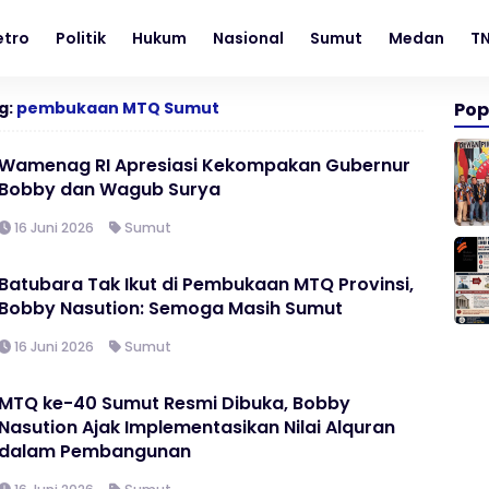
tro
Politik
Hukum
Nasional
Sumut
Medan
TN
g:
pembukaan MTQ Sumut
Pop
Wamenag RI Apresiasi Kekompakan Gubernur
Bobby dan Wagub Surya
16 Juni 2026
Sumut
Batubara Tak Ikut di Pembukaan MTQ Provinsi,
Bobby Nasution: Semoga Masih Sumut
16 Juni 2026
Sumut
MTQ ke-40 Sumut Resmi Dibuka, Bobby
Nasution Ajak Implementasikan Nilai Alquran
dalam Pembangunan