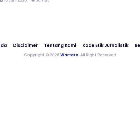
16 Juni 2026
Sumut
nda
Disclaimer
Tentang Kami
Kode Etik Jurnalistik
Re
Copyright © 2026
Wartara
. All Right Reserved