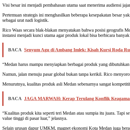
Visi besar ini menjadi pembahasan utama saat menerima audiensi j
Pertemuan strategis ini menghasilkan beberapa kesepakatan besar 
sebagai urat nadi logistik.
Rico Waas secara blak-blakan menyatakan bahwa posisi geografis Me
instansi menjadi kunci utama agar produk lokal bisa berbicara banyak
BACA
Senyum Agu di Ambang Imlek: Kisah Kursi Roda Rus
“Medan harus mampu menyiapkan berbagai produk yang dibutuhkan pas
Namun, jalan menuju pasar global bukan tanpa kerikil. Rico menyoro
Menurutnya, kualitas produk asli Medan sebenarnya sangat kompetitif
BACA
JAGA MARWAH: Kerap Terulang Konflik Keagamaan
“Kualitas produk kita seperti teri Medan atau sumpia itu juara. Tapi s
value tinggi di pasar luar,” jelasnya.
Selain urusan dapur UMKM, magnet ekonomi Kota Medan juga berada