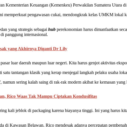
ajaran Kementerian Keuangan (Kemenkeu) Perwakilan Sumatera Utara d
yakni memperkuat pengawasan cukai, mendongkrak kelas UMKM lokal k
dan yang strategis sebagai
hub
perekonomian harus dimanfaatkan secara
 di panggung internasional.
ak yang Akhirnya Diganti Dr Lily
ar luar daerah maupun luar negeri. Kita harus genjot aktivitas eksp
ti satu tantangan klasik yang kerap menjegal langkah pelaku usaha lok
, namun sering kalah saing di rak-rak modern akibat ke kemasan yang 
, Rico Waas Tak Mampu Ciptakan Kondusifitas
ering kali jeblok di packaging karena biayanya tinggi. Ini yang harus k
 di Kawasan Belawan. Rico mendesak adanya percepatan pembenahan in