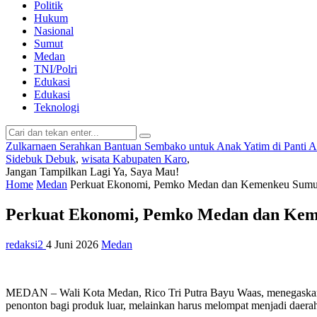
Politik
Hukum
Nasional
Sumut
Medan
TNI/Polri
Edukasi
Edukasi
Teknologi
Zulkarnaen Serahkan Bantuan Sembako untuk Anak Yatim di Panti 
Sidebuk Debuk
,
wisata Kabupaten Karo
,
Jangan Tampilkan Lagi
Ya, Saya Mau!
Home
Medan
Perkuat Ekonomi, Pemko Medan dan Kemenkeu Sum
Perkuat Ekonomi, Pemko Medan dan Kem
redaksi2
4 Juni 2026
Medan
MEDAN – Wali Kota Medan, Rico Tri Putra Bayu Waas, menegaskan 
penonton bagi produk luar, melainkan harus melompat menjadi daera