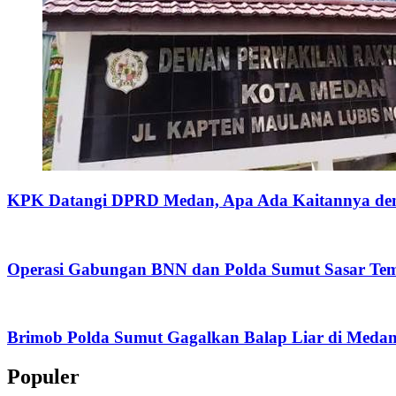
KPK Datangi DPRD Medan, Apa Ada Kaitannya de
Operasi Gabungan BNN dan Polda Sumut Sasar Te
Brimob Polda Sumut Gagalkan Balap Liar di Meda
Populer