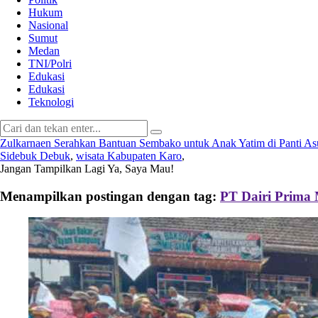
Hukum
Nasional
Sumut
Medan
TNI/Polri
Edukasi
Edukasi
Teknologi
Zulkarnaen Serahkan Bantuan Sembako untuk Anak Yatim di Panti A
Sidebuk Debuk
,
wisata Kabupaten Karo
,
Jangan Tampilkan Lagi
Ya, Saya Mau!
Menampilkan postingan dengan tag:
PT Dairi Prima 