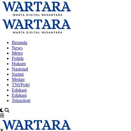
Beranda
News
Metro
Politik
Hukum
Nasional
Sumut
Medan
TNI/Polri
Edukasi
Edukasi
Teknologi