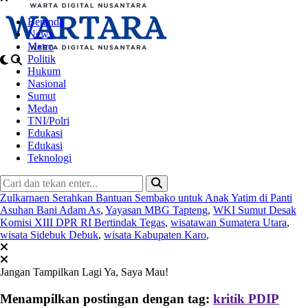
Beranda
News
Metro
Politik
Hukum
Nasional
Sumut
Medan
TNI/Polri
Edukasi
Edukasi
Teknologi
Zulkarnaen Serahkan Bantuan Sembako untuk Anak Yatim di Panti
Asuhan Bani Adam As
,
Yayasan MBG Tapteng
,
WKI Sumut Desak
Komisi XIII DPR RI Bertindak Tegas
,
wisatawan Sumatera Utara
,
wisata Sidebuk Debuk
,
wisata Kabupaten Karo
,
Jangan Tampilkan Lagi
Ya, Saya Mau!
Menampilkan postingan dengan tag:
kritik PDIP