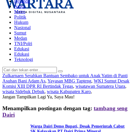
Beranda
News
Metro
Politik
Hukum
Nasional
Sumut
Medan
TNI/Polri
Edukasi
Edukasi
Teknologi
Zulkarnaen Serahkan Bantuan Sembako untuk Anak Yatim di Panti
Asuhan Bani Adam As
,
Yayasan MBG Tapteng
,
WKI Sumut Desak
Komisi XIII DPR RI Bertindak Tegas
,
wisatawan Sumatera Utara
,
wisata Sidebuk Debuk
,
wisata Kabupaten Karo
,
Jangan Tampilkan Lagi
Ya, Saya Mau!
Menampilkan postingan dengan tag:
tambang seng
Dairi
Warga Dairi Demo Bupati, Desak Pemerintah Cabut
SK Kelayakan PT Dairi Prima Mineral