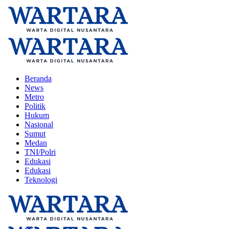
Beranda
News
Metro
Politik
Hukum
Nasional
Sumut
Medan
TNI/Polri
Edukasi
Edukasi
Teknologi