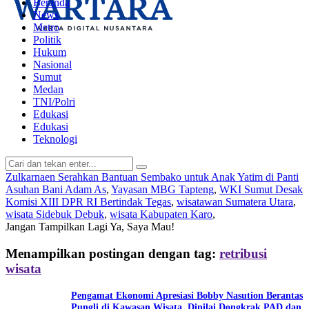
Beranda
News
Metro
Politik
Hukum
Nasional
Sumut
Medan
TNI/Polri
Edukasi
Edukasi
Teknologi
Zulkarnaen Serahkan Bantuan Sembako untuk Anak Yatim di Panti
Asuhan Bani Adam As
,
Yayasan MBG Tapteng
,
WKI Sumut Desak
Komisi XIII DPR RI Bertindak Tegas
,
wisatawan Sumatera Utara
,
wisata Sidebuk Debuk
,
wisata Kabupaten Karo
,
Jangan Tampilkan Lagi
Ya, Saya Mau!
Menampilkan postingan dengan tag:
retribusi
wisata
Pengamat Ekonomi Apresiasi Bobby Nasution Berantas
Pungli di Kawasan Wisata, Dinilai Dongkrak PAD dan