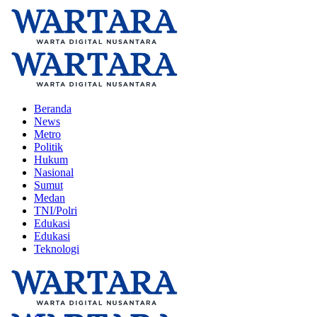
Beranda
News
Metro
Politik
Hukum
Nasional
Sumut
Medan
TNI/Polri
Edukasi
Edukasi
Teknologi