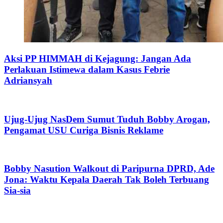
Aksi PP HIMMAH di Kejagung: Jangan Ada
Perlakuan Istimewa dalam Kasus Febrie
Adriansyah
Ujug-Ujug NasDem Sumut Tuduh Bobby Arogan,
Pengamat USU Curiga Bisnis Reklame
Bobby Nasution Walkout di Paripurna DPRD, Ade
Jona: Waktu Kepala Daerah Tak Boleh Terbuang
Sia-sia