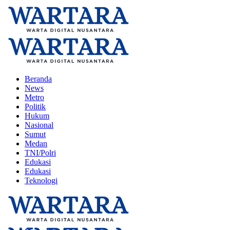
Beranda
News
Metro
Politik
Hukum
Nasional
Sumut
Medan
TNI/Polri
Edukasi
Edukasi
Teknologi