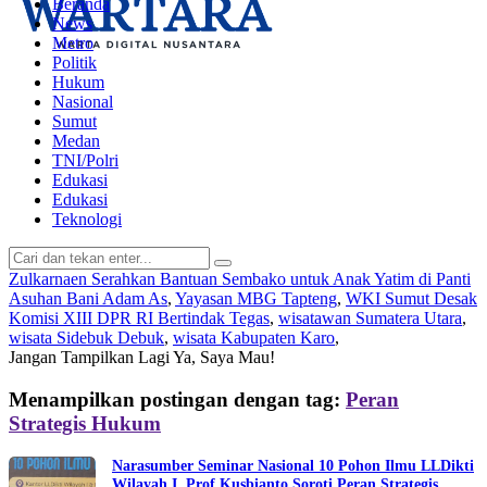
Beranda
News
Metro
Politik
Hukum
Nasional
Sumut
Medan
TNI/Polri
Edukasi
Edukasi
Teknologi
Zulkarnaen Serahkan Bantuan Sembako untuk Anak Yatim di Panti
Asuhan Bani Adam As
,
Yayasan MBG Tapteng
,
WKI Sumut Desak
Komisi XIII DPR RI Bertindak Tegas
,
wisatawan Sumatera Utara
,
wisata Sidebuk Debuk
,
wisata Kabupaten Karo
,
Jangan Tampilkan Lagi
Ya, Saya Mau!
Menampilkan postingan dengan tag:
Peran
Strategis Hukum
Narasumber Seminar Nasional 10 Pohon Ilmu LLDikti
Wilayah I, Prof Kusbianto Soroti Peran Strategis