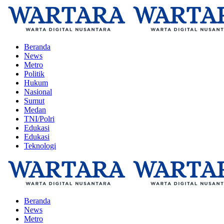
Beranda
News
Metro
Politik
Hukum
Nasional
Sumut
Medan
TNI/Polri
Edukasi
Edukasi
Teknologi
Beranda
News
Metro