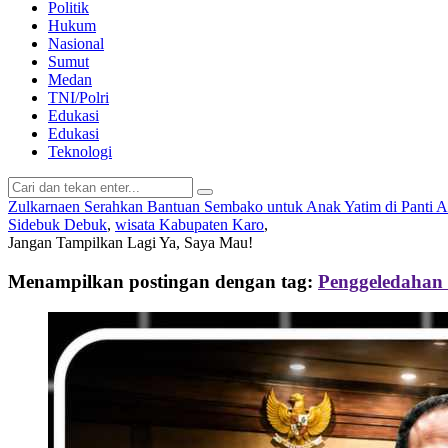
Politik
Hukum
Nasional
Sumut
Medan
TNI/Polri
Edukasi
Edukasi
Teknologi
Zulkarnaen Serahkan Bantuan Sembako untuk Anak Yatim di Panti 
Sidebuk Debuk
,
wisata Kabupaten Karo
,
Jangan Tampilkan Lagi
Ya, Saya Mau!
Menampilkan postingan dengan tag:
Penggeledahan 