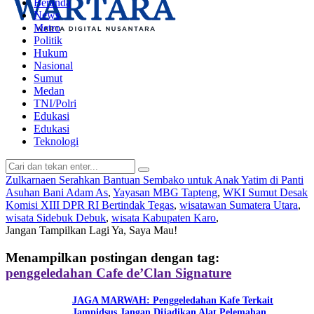
Beranda
News
Metro
Politik
Hukum
Nasional
Sumut
Medan
TNI/Polri
Edukasi
Edukasi
Teknologi
Zulkarnaen Serahkan Bantuan Sembako untuk Anak Yatim di Panti
Asuhan Bani Adam As
,
Yayasan MBG Tapteng
,
WKI Sumut Desak
Komisi XIII DPR RI Bertindak Tegas
,
wisatawan Sumatera Utara
,
wisata Sidebuk Debuk
,
wisata Kabupaten Karo
,
Jangan Tampilkan Lagi
Ya, Saya Mau!
Menampilkan postingan dengan tag:
penggeledahan Cafe de’Clan Signature
JAGA MARWAH: Penggeledahan Kafe Terkait
Jampidsus Jangan Dijadikan Alat Pelemahan