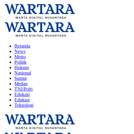
Beranda
News
Metro
Politik
Hukum
Nasional
Sumut
Medan
TNI/Polri
Edukasi
Edukasi
Teknologi