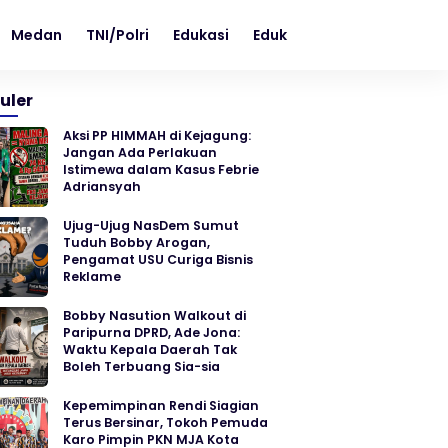
Medan
TNI/Polri
Edukasi
Edukasi
Teknologi
uler
Aksi PP HIMMAH di Kejagung:
Jangan Ada Perlakuan
Istimewa dalam Kasus Febrie
Adriansyah
Ujug-Ujug NasDem Sumut
Tuduh Bobby Arogan,
Pengamat USU Curiga Bisnis
Reklame
Bobby Nasution Walkout di
Paripurna DPRD, Ade Jona:
Waktu Kepala Daerah Tak
Boleh Terbuang Sia-sia
Kepemimpinan Rendi Siagian
Terus Bersinar, Tokoh Pemuda
Karo Pimpin PKN MJA Kota