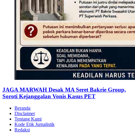
JAGA MARWAH Desak MA Seret Bakrie Group,
Soroti Kejanggalan Vonis Kasus PET
Beranda
Disclaimer
Tentang Kami
Kode Etik Jurnalistik
Redaksi