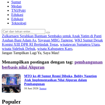
Sumut
Medan
TNI/Polri
Edukasi
Edukasi
Teknologi
Zulkarnaen Serahkan Bantuan Sembako untuk Anak Yatim di Panti
Asuhan Bani Adam As
,
Yayasan MBG Tapteng
,
WKI Sumut Desak
Komisi XIII DPR RI Bertindak Tegas
,
wisatawan Sumatera Utara
,
wisata Sidebuk Debuk
,
wisata Kabupaten Karo
,
Jangan Tampilkan Lagi
Ya, Saya Mau!
Menampilkan postingan dengan tag:
pembangunan
berbasis nilai Alquran
MTQ ke-40 Sumut Resmi Dibuka, Bobby Nasution
Ajak Implementasikan Nilai Alquran dalam
Pembangunan
16 Juni 2026
Sumut
Populer