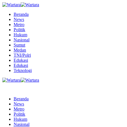
Beranda
News
Metro
Politik
Hukum
Nasional
Sumut
Medan
TNI/Polri
Edukasi
Edukasi
Teknologi
Beranda
News
Metro
Politik
Hukum
Nasional