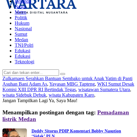
Beranda
News
Metro
Politik
Hukum
Nasional
Sumut
Medan
TNI/Polri
Edukasi
Edukasi
Teknologi
Zulkarnaen Serahkan Bantuan Sembako untuk Anak Yatim di Panti
Asuhan Bani Adam As
,
Yayasan MBG Tapteng
,
WKI Sumut Desak
Komisi XIII DPR RI Bertindak Tegas
,
wisatawan Sumatera Utara
,
wisata Sidebuk Debuk
,
wisata Kabupaten Karo
,
Jangan Tampilkan Lagi
Ya, Saya Mau!
Menampilkan postingan dengan tag:
Pemadaman
listrik Medan
Deddy Sitorus PDIP Komentari Bobby Nasution
‘Sidak’ PLN