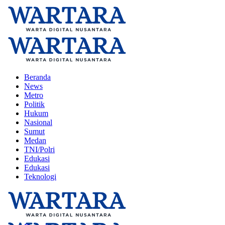
Beranda
News
Metro
Politik
Hukum
Nasional
Sumut
Medan
TNI/Polri
Edukasi
Edukasi
Teknologi