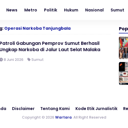
News
Metro
Politik
Hukum
Nasional
Sumut
g:
Operasi Narkoba Tanjungbala
Pop
Patroli Gabungan Pemprov Sumut Berhasil
Ungkap Narkoba di Jalur Laut Selat Malaka
8 Juni 2026
Sumut
nda
Disclaimer
Tentang Kami
Kode Etik Jurnalistik
Re
Copyright © 2026
Wartara
. All Right Reserved