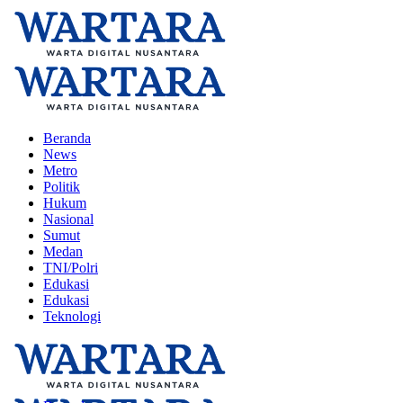
Beranda
News
Metro
Politik
Hukum
Nasional
Sumut
Medan
TNI/Polri
Edukasi
Edukasi
Teknologi