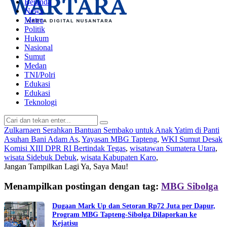
Beranda
News
Metro
Politik
Hukum
Nasional
Sumut
Medan
TNI/Polri
Edukasi
Edukasi
Teknologi
Zulkarnaen Serahkan Bantuan Sembako untuk Anak Yatim di Panti
Asuhan Bani Adam As
,
Yayasan MBG Tapteng
,
WKI Sumut Desak
Komisi XIII DPR RI Bertindak Tegas
,
wisatawan Sumatera Utara
,
wisata Sidebuk Debuk
,
wisata Kabupaten Karo
,
Jangan Tampilkan Lagi
Ya, Saya Mau!
Menampilkan postingan dengan tag:
MBG Sibolga
Dugaan Mark Up dan Setoran Rp72 Juta per Dapur,
Program MBG Tapteng-Sibolga Dilaporkan ke
Kejatisu