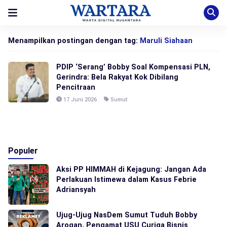
Menampilkan postingan dengan tag:
Maruli Siahaan
PDIP ‘Serang’ Bobby Soal Kompensasi PLN,
Gerindra: Bela Rakyat Kok Dibilang
Pencitraan
17 Juni 2026
Sumut
Populer
Aksi PP HIMMAH di Kejagung: Jangan Ada
Perlakuan Istimewa dalam Kasus Febrie
Adriansyah
Ujug-Ujug NasDem Sumut Tuduh Bobby
Arogan, Pengamat USU Curiga Bisnis