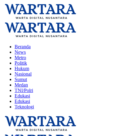
Beranda
News
Metro
Politik
Hukum
Nasional
Sumut
Medan
TNI/Polri
Edukasi
Edukasi
Teknologi