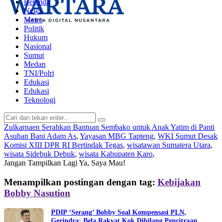
Beranda
News
Metro
Politik
Hukum
Nasional
Sumut
Medan
TNI/Polri
Edukasi
Edukasi
Teknologi
Zulkarnaen Serahkan Bantuan Sembako untuk Anak Yatim di Panti
Asuhan Bani Adam As
,
Yayasan MBG Tapteng
,
WKI Sumut Desak
Komisi XIII DPR RI Bertindak Tegas
,
wisatawan Sumatera Utara
,
wisata Sidebuk Debuk
,
wisata Kabupaten Karo
,
Jangan Tampilkan Lagi
Ya, Saya Mau!
Menampilkan postingan dengan tag:
Kebijakan
Bobby Nasution
PDIP ‘Serang’ Bobby Soal Kompensasi PLN,
Gerindra: Bela Rakyat Kok Dibilang Pencitraan