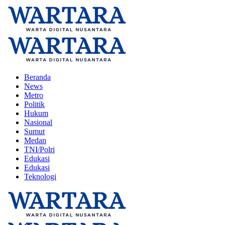
Beranda
News
Metro
Politik
Hukum
Nasional
Sumut
Medan
TNI/Polri
Edukasi
Edukasi
Teknologi