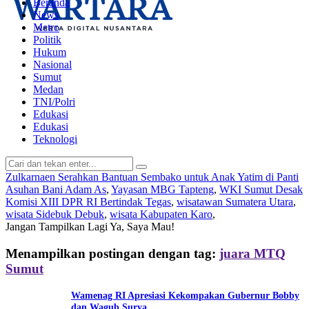
Beranda
News
Metro
Politik
Hukum
Nasional
Sumut
Medan
TNI/Polri
Edukasi
Edukasi
Teknologi
Zulkarnaen Serahkan Bantuan Sembako untuk Anak Yatim di Panti
Asuhan Bani Adam As
,
Yayasan MBG Tapteng
,
WKI Sumut Desak
Komisi XIII DPR RI Bertindak Tegas
,
wisatawan Sumatera Utara
,
wisata Sidebuk Debuk
,
wisata Kabupaten Karo
,
Jangan Tampilkan Lagi
Ya, Saya Mau!
Menampilkan postingan dengan tag:
juara MTQ
Sumut
Wamenag RI Apresiasi Kekompakan Gubernur Bobby
dan Wagub Surya