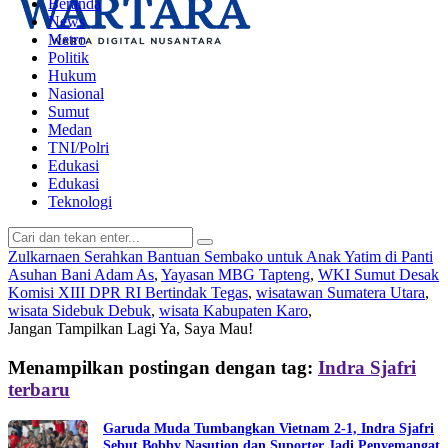
Beranda
News
Metro
Politik
Hukum
Nasional
Sumut
Medan
TNI/Polri
Edukasi
Edukasi
Teknologi
Zulkarnaen Serahkan Bantuan Sembako untuk Anak Yatim di Panti
Asuhan Bani Adam As
,
Yayasan MBG Tapteng
,
WKI Sumut Desak
Komisi XIII DPR RI Bertindak Tegas
,
wisatawan Sumatera Utara
,
wisata Sidebuk Debuk
,
wisata Kabupaten Karo
,
Jangan Tampilkan Lagi
Ya, Saya Mau!
Menampilkan postingan dengan tag:
Indra Sjafri
terbaru
Garuda Muda Tumbangkan Vietnam 2-1, Indra Sjafri
Sebut Bobby Nasution dan Suporter Jadi Penyemangat