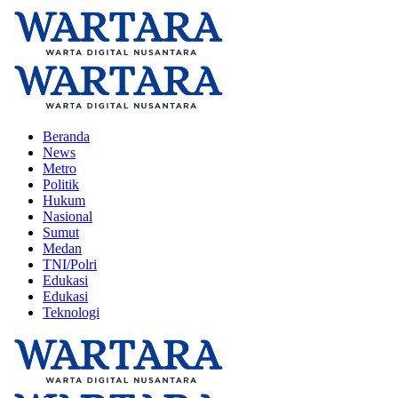
Beranda
News
Metro
Politik
Hukum
Nasional
Sumut
Medan
TNI/Polri
Edukasi
Edukasi
Teknologi