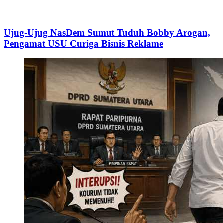
Ujug-Ujug NasDem Sumut Tuduh Bobby Arogan,
Pengamat USU Curiga Bisnis Reklame