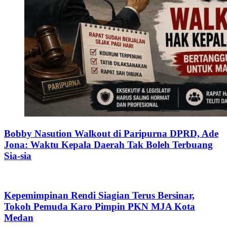
Bobby Nasution Walkout di Paripurna DPRD, Ade
Jona: Waktu Kepala Daerah Tak Boleh Terbuang
Sia-sia
Kepemimpinan Rendi Siagian Terus Bersinar,
Tokoh Pemuda Karo Pimpin PKN MJA Kota
Medan