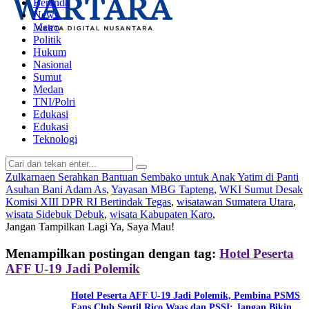
Beranda
News
Metro
Politik
Hukum
Nasional
Sumut
Medan
TNI/Polri
Edukasi
Edukasi
Teknologi
Zulkarnaen Serahkan Bantuan Sembako untuk Anak Yatim di Panti
Asuhan Bani Adam As
,
Yayasan MBG Tapteng
,
WKI Sumut Desak
Komisi XIII DPR RI Bertindak Tegas
,
wisatawan Sumatera Utara
,
wisata Sidebuk Debuk
,
wisata Kabupaten Karo
,
Jangan Tampilkan Lagi
Ya, Saya Mau!
Menampilkan postingan dengan tag:
Hotel Peserta
AFF U-19 Jadi Polemik
Hotel Peserta AFF U-19 Jadi Polemik, Pembina PSMS
Fans Club Sentil Rico Waas dan PSSI: Jangan Bikin