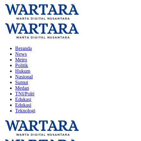
Beranda
News
Metro
Politik
Hukum
Nasional
Sumut
Medan
TNI/Polri
Edukasi
Edukasi
Teknologi