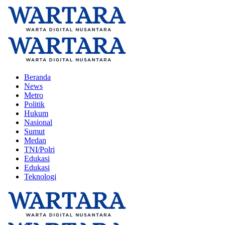
Beranda
News
Metro
Politik
Hukum
Nasional
Sumut
Medan
TNI/Polri
Edukasi
Edukasi
Teknologi