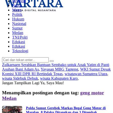
Beranda
News
Metro
Politik
Hukum
Nasional
Sumut
Medan
TNI/Polri
Edukasi
Edukasi
Teknologi
Zulkarnaen Serahkan Bantuan Sembako untuk Anak Yatim di Panti
Asuhan Bani Adam As
,
Yayasan MBG Tapteng
,
WKI Sumut Desak
Komisi XIII DPR RI Bertindak Tegas
,
wisatawan Sumatera Utara
,
wisata Sidebuk Debuk
,
wisata Kabupaten Karo
,
Jangan Tampilkan Lagi
Ya, Saya Mau!
Menampilkan postingan dengan tag:
geng motor
Medan
Polda Sumut Gerebek Markas Begal Geng Motor di
Marelan, 8 Pelaku Ditangkap dan 3 Ditembak