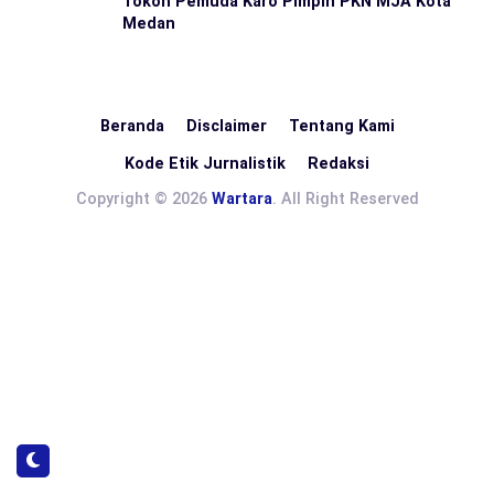
Tokoh Pemuda Karo Pimpin PKN MJA Kota
Medan
Beranda
Disclaimer
Tentang Kami
Kode Etik Jurnalistik
Redaksi
Copyright © 2026
Wartara
. All Right Reserved