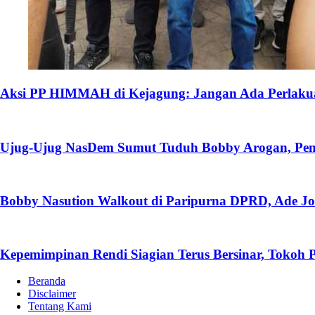
Aksi PP HIMMAH di Kejagung: Jangan Ada Perlakua
Ujug-Ujug NasDem Sumut Tuduh Bobby Arogan, Pen
Bobby Nasution Walkout di Paripurna DPRD, Ade Jo
Kepemimpinan Rendi Siagian Terus Bersinar, Tok
Beranda
Disclaimer
Tentang Kami