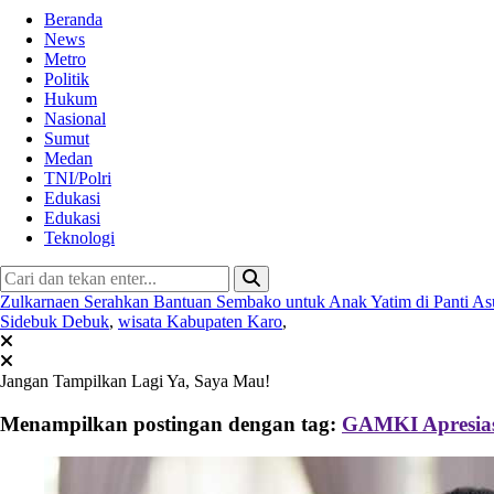
Beranda
News
Metro
Politik
Hukum
Nasional
Sumut
Medan
TNI/Polri
Edukasi
Edukasi
Teknologi
Zulkarnaen Serahkan Bantuan Sembako untuk Anak Yatim di Panti A
Sidebuk Debuk
,
wisata Kabupaten Karo
,
Jangan Tampilkan Lagi
Ya, Saya Mau!
Menampilkan postingan dengan tag:
GAMKI Apresias