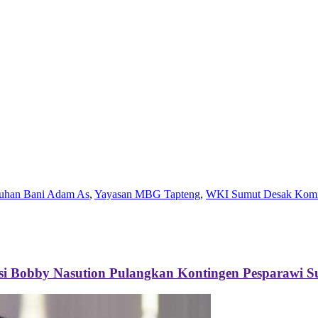
suhan Bani Adam As
,
Yayasan MBG Tapteng
,
WKI Sumut Desak Komis
i Bobby Nasution Pulangkan Kontingen Pesparawi 