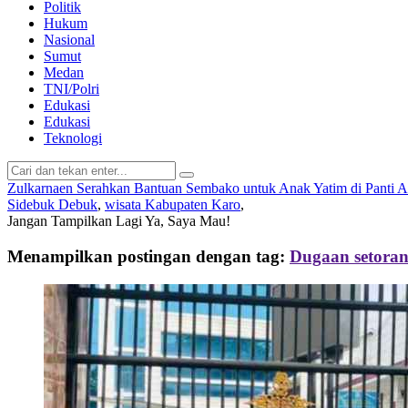
Politik
Hukum
Nasional
Sumut
Medan
TNI/Polri
Edukasi
Edukasi
Teknologi
Zulkarnaen Serahkan Bantuan Sembako untuk Anak Yatim di Panti 
Sidebuk Debuk
,
wisata Kabupaten Karo
,
Jangan Tampilkan Lagi
Ya, Saya Mau!
Menampilkan postingan dengan tag:
Dugaan setor