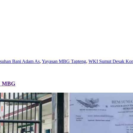
Asuhan Bani Adam As
,
Yayasan MBG Tapteng
,
WKI Sumut Desak Komi
an MBG