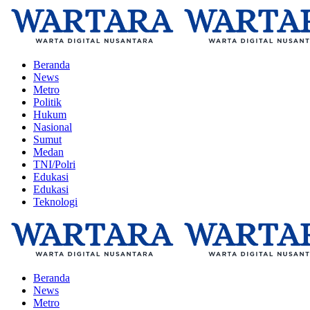
Beranda
News
Metro
Politik
Hukum
Nasional
Sumut
Medan
TNI/Polri
Edukasi
Edukasi
Teknologi
Beranda
News
Metro