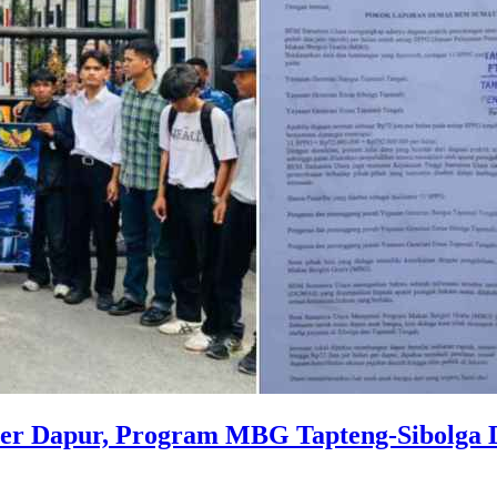
er Dapur, Program MBG Tapteng-Sibolga D