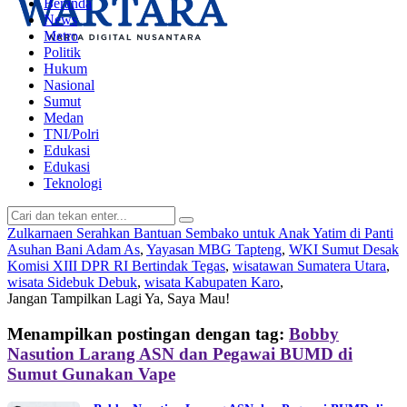
Beranda
News
Metro
Politik
Hukum
Nasional
Sumut
Medan
TNI/Polri
Edukasi
Edukasi
Teknologi
Zulkarnaen Serahkan Bantuan Sembako untuk Anak Yatim di Panti
Asuhan Bani Adam As
,
Yayasan MBG Tapteng
,
WKI Sumut Desak
Komisi XIII DPR RI Bertindak Tegas
,
wisatawan Sumatera Utara
,
wisata Sidebuk Debuk
,
wisata Kabupaten Karo
,
Jangan Tampilkan Lagi
Ya, Saya Mau!
Menampilkan postingan dengan tag:
Bobby
Nasution Larang ASN dan Pegawai BUMD di
Sumut Gunakan Vape