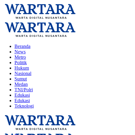
Beranda
News
Metro
Politik
Hukum
Nasional
Sumut
Medan
TNI/Polri
Edukasi
Edukasi
Teknologi