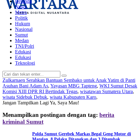
Beranda
News
Metro
Politik
Hukum
Nasional
Sumut
Medan
TNI/Polri
Edukasi
Edukasi
Teknologi
Zulkarnaen Serahkan Bantuan Sembako untuk Anak Yatim di Panti
Asuhan Bani Adam As
,
Yayasan MBG Tapteng
,
WKI Sumut Desak
Komisi XIII DPR RI Bertindak Tegas
,
wisatawan Sumatera Utara
,
wisata Sidebuk Debuk
,
wisata Kabupaten Karo
,
Jangan Tampilkan Lagi
Ya, Saya Mau!
Menampilkan postingan dengan tag:
berita
kriminal Sumut
Polda Sumut Gerebek Markas Begal Geng Motor di
Marelan, 8 Pelaku Ditangkap dan 3 Ditembak