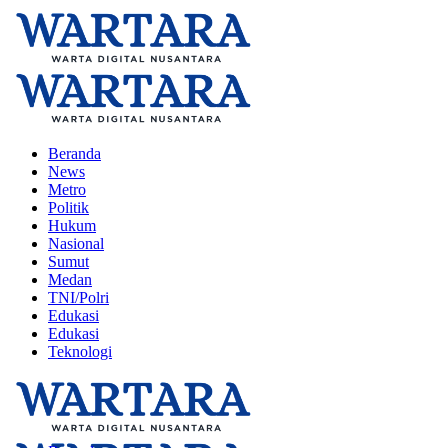
Beranda
News
Metro
Politik
Hukum
Nasional
Sumut
Medan
TNI/Polri
Edukasi
Edukasi
Teknologi