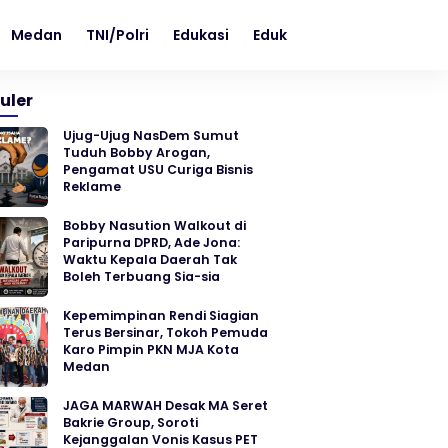
Medan
TNI/Polri
Edukasi
Edukasi
Teknologi
uler
Ujug-Ujug NasDem Sumut
Tuduh Bobby Arogan,
Pengamat USU Curiga Bisnis
Reklame
Bobby Nasution Walkout di
Paripurna DPRD, Ade Jona:
Waktu Kepala Daerah Tak
Boleh Terbuang Sia-sia
Kepemimpinan Rendi Siagian
Terus Bersinar, Tokoh Pemuda
Karo Pimpin PKN MJA Kota
Medan
JAGA MARWAH Desak MA Seret
Bakrie Group, Soroti
Kejanggalan Vonis Kasus PET