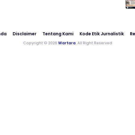
nda
Disclaimer
Tentang Kami
Kode Etik Jurnalistik
Re
Copyright © 2026
Wartara
. All Right Reserved