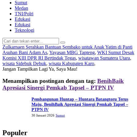
Sumut
Medan
TNI/Polri
Edukasi
Edukasi
Teknologi
Zulkarnaen Serahkan Bantuan Sembako untuk Anak Yatim di Panti
Asuhan Bani Adam As
,
Yayasan MBG Tapteng
,
WKI Sumut Desak
Komisi XIII DPR RI Bertindak Tegas
,
wisatawan Sumatera Utara
,
wisata Sidebuk Debuk
,
wisata Kabupaten Karo
,
Jangan Tampilkan Lagi
Ya, Saya Mau!
Menampilkan postingan dengan tag:
BenihBaik
Apresiasi Sinergi Pemkab Tapsel – PTPN IV
Pembangunan Huntap – Huntara Batangtoru Terus
Maju, BenihBaik Apresiasi Sinergi Pemkab Tapsel –
PTPN IV
30 Januari 2026
Sumut
Populer