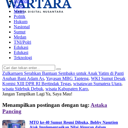
Beranda
News
Metro
Politik
Hukum
Nasional
Sumut
Medan
TNI/Polri
Edukasi
Edukasi
Teknologi
Zulkarnaen Serahkan Bantuan Sembako untuk Anak Yatim di Panti
Asuhan Bani Adam As
,
Yayasan MBG Tapteng
,
WKI Sumut Desak
Komisi XIII DPR RI Bertindak Tegas
,
wisatawan Sumatera Utara
,
wisata Sidebuk Debuk
,
wisata Kabupaten Karo
,
Jangan Tampilkan Lagi
Ya, Saya Mau!
Menampilkan postingan dengan tag:
Astaka
Pancing
MTQ ke-40 Sumut Resmi Dibuka, Bobby Nasution
Ajak Implementasikan Nilai Alquran dalam