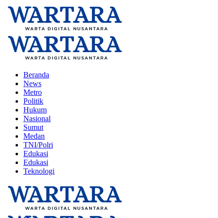
Beranda
News
Metro
Politik
Hukum
Nasional
Sumut
Medan
TNI/Polri
Edukasi
Edukasi
Teknologi