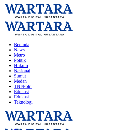
Beranda
News
Metro
Politik
Hukum
Nasional
Sumut
Medan
TNI/Polri
Edukasi
Edukasi
Teknologi