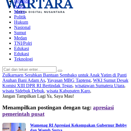
Beranda
News
Metro
Politik
Hukum
Nasional
Sumut
Medan
TNI/Polri
Edukasi
Edukasi
Teknologi
Zulkarnaen Serahkan Bantuan Sembako untuk Anak Yatim di Panti
Asuhan Bani Adam As
,
Yayasan MBG Tapteng
,
WKI Sumut Desak
Komisi XIII DPR RI Bertindak Tegas
,
wisatawan Sumatera Utara
,
wisata Sidebuk Debuk
,
wisata Kabupaten Karo
,
Jangan Tampilkan Lagi
Ya, Saya Mau!
Menampilkan postingan dengan tag:
apresiasi
pemerintah pusat
Wamenag RI Apresiasi Kekompakan Gubernur Bobby
dan Wagub Surya